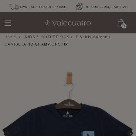
LIVRAISON GRATUITE >100€
RETOURS JUSQU’AU 31/01
0
Home
/
KIDS
/
OUTLET KIDS
/
T-Shirts Garçon
/
CAMISETA NO CHAMPIONSHIP