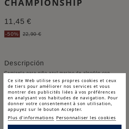
CHAMPIONSHIP
11,45 €
-50%
22,90 €
Descripción
Camiseta para niño azul marino de algodón con
gráfico en el pecho y en la espalda. Cuello redondo y
Ce site Web utilise ses propres cookies et ceux
manga corta.
de tiers pour améliorer nos services et vous
montrer des publicités liées à vos préférences
Cuidados
en analysant vos habitudes de navigation. Pour
donner votre consentement à son utilisation,
Composición
appuyez sur le bouton Accepter.
Plus d'informations
Personnaliser les cookies
100% algodón Single Jersey 180 gr