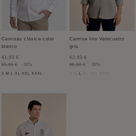
Camisas clásica color
Camisa lino Valecuatro
blanco
gris
41,93 €
62,93 €
59,90 €
-30%
89,90 €
-30%
S
M
L
XL
XXL
XXXL
S
M
L
XL
XXL
XXXL