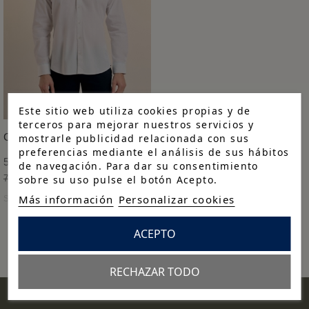
Este sitio web utiliza cookies propias y de
terceros para mejorar nuestros servicios y
Camisa Yatch Team blanca
mostrarle publicidad relacionada con sus
preferencias mediante el análisis de sus hábitos
52,43 €
de navegación. Para dar su consentimiento
sobre su uso pulse el botón Acepto.
74,90 €
-30%
Más información
Personalizar cookies
S
M
L
XL
XXL
XXXL
ACEPTO
RECHAZAR TODO