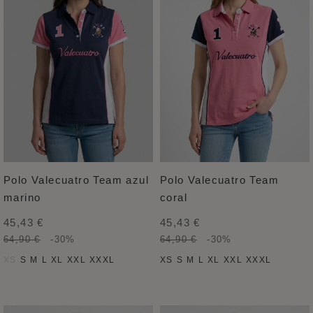
Polo Valecuatro Team azul
Polo Valecuatro Team
marino
coral
45,43 €
45,43 €
64,90 €
-30%
64,90 €
-30%
XS
S
M
L
XL
XXL
XXXL
XS
S
M
L
XL
XXL
XXXL