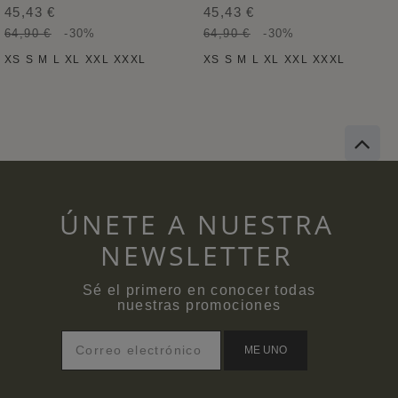
45,43 €
45,43 €
64,90 €
-30%
64,90 €
-30%
XS
S
M
L
XL
XXL
XXXL
XS
S
M
L
XL
XXL
XXXL
ÚNETE A NUESTRA
NEWSLETTER
Sé el primero en conocer todas
nuestras promociones
ME UNO