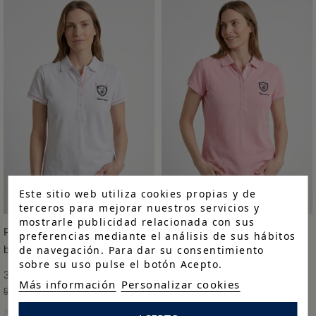
Este sitio web utiliza cookies propias y de
terceros para mejorar nuestros servicios y
mostrarle publicidad relacionada con sus
Polo Escudo clásico
Polo Escudo clásico rosa
preferencias mediante el análisis de sus hábitos
de navegación. Para dar su consentimiento
blanco
38,43 €
sobre su uso pulse el botón Acepto.
38,43 €
54,90 €
-30%
Más información
Personalizar cookies
54,90 €
-30%
XS
S
M
L
XL
XXL
XXXL
XS
S
M
L
XL
XXL
XXXL