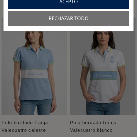
ACEPTO
RECHAZAR TODO
Polo bordado franja
Polo bordado franja
Valecuatro celeste
Valecuatro blanco