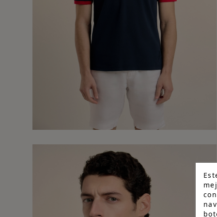
Est
mej
con
nav
bot