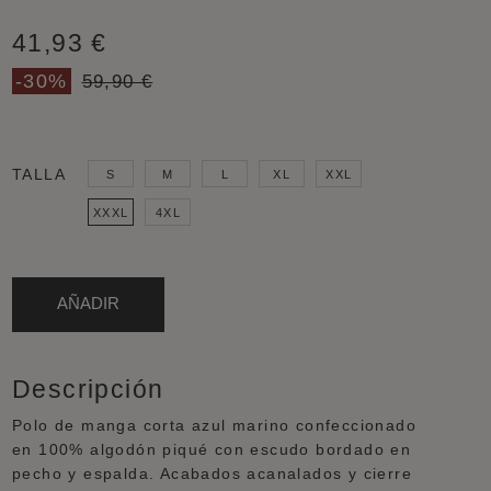
41,93 €
-30%
59,90 €
COLOR
CATEGORÍA
TALLA
S
M
L
XL
XXL
Azul marino
Hombre
XXXL
4XL
AÑADIR
Descripción
Polo de manga corta azul marino confeccionado
en 100% algodón piqué con escudo bordado en
pecho y espalda. Acabados acanalados y cierre